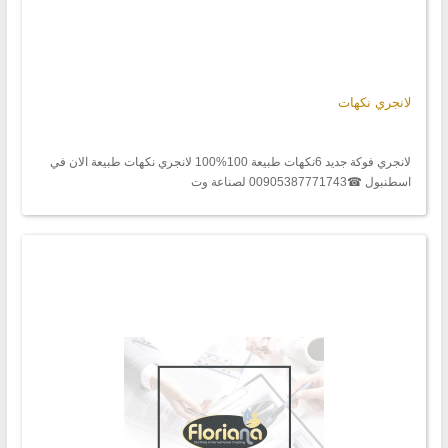
لانجري نكهات
لانجري فوكة جديد 6نكهات طبيعة 100%100 لانجري نكهات طبيعة الان في
اسطنبول ☎00905387771743 لصناعة وت