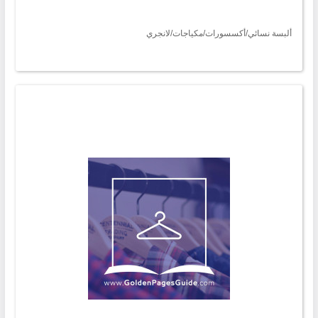
ألبسة نسائي/أكسسورات/مكياجات/لانجري