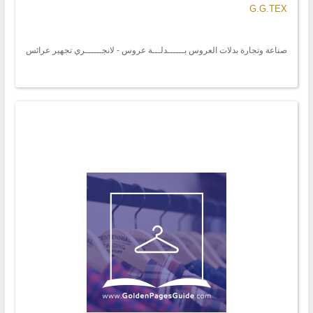
G.G.TEX
صناعة وتجارة بدلات العروس بــــــدلـــة عروس - لانجــــــري تجهير عرائس