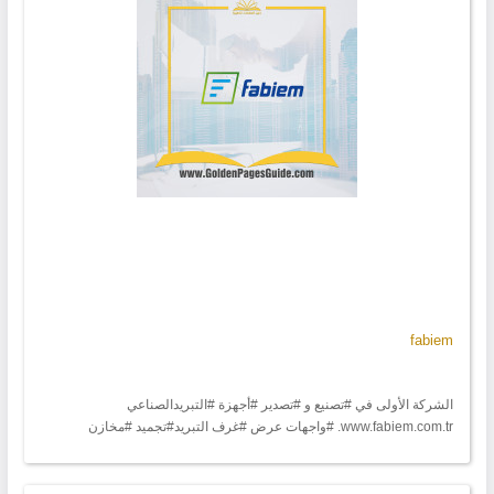
fabiem
الشركة الأولى في #تصنيع و #تصدير #أجهزة #التبريدالصناعي
www.fabiem.com.tr. #واجهات عرض #غرف التبريد#تجميد #مخازن
#خضروات#لحوم #تنفيذمشاريع للتوص والاستعلام: متحدث اللغة
العربية:00905362702100 متحدث اللغة الانكليزيةEnglish
00905335957451