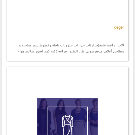
deger
آلات زراعية عامة(حرارثات جرارات حلزونات ناقلة وخطوط سير ساحبة و
مطاحن أعلاف مدفع صوتي طار الطيور فزاعة ذكية كمبراسور ضاغط هواء
للجرارات وغيرها