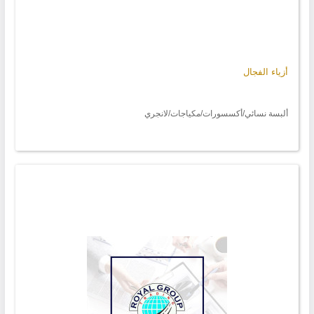
أزياء الفجال
ألبسة نسائي/أكسسورات/مكياجات/لانجري