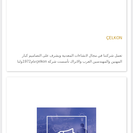
ÇELKON
تعمل شركتنا في مجال لانشاءات المعدنية ويشرف على التصاميم كبار
المهنين والمهندسين العرب والاتراك تأسست شركة çelkonعام1972ولنا
العديد من الاعمال الانشائية الضخمة منها معامل الطحين الخاصة في
كازخيستان 1500طن وعمان والجزائر وغيرهاونعلن عن جاهزيتنا لعمل لكافة
المنشاءات المعدنية الضخمة/ تصميم- تصنيع و تنفيذ - تدقيق وتركيب /
للاستفسار تركيا -مدينة قونيا-هاتف05511494441