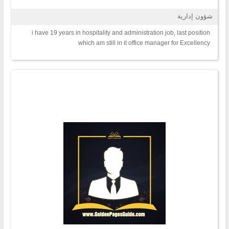
شؤون إدارية
i have 19 years in hospitality and administration job, last position
which am still in it office manager for Excellency