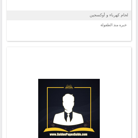
لحام كهرباء و أوكسجين
خبره منذ الطفولة