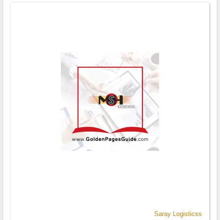
cargo@binnaji.com للتواصل من تركيا : ☎️ Tel: +90-535-046-1994 Tel :
+90-212-875-44-18
Saray Logisticss