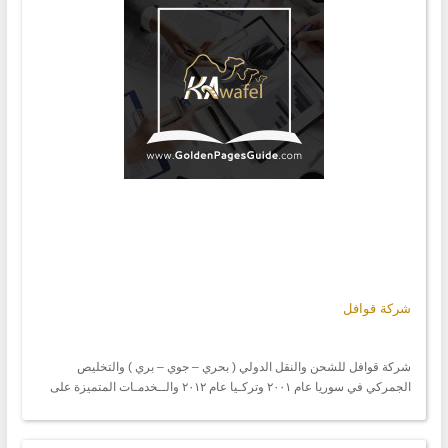
شركة قوافل
شرکة قوافل للشحن والنقل الدولي ( بحري – جوي – بري ) والتخليص
الجمركي في سوريا عام ٢٠٠١ وترکـیا عام ٢٠١٢ والــخدمـات المتميزة علی
مـــــدى سنـوات متتالية.