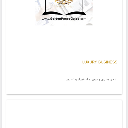
LUXURY BUSINESS
شحن بحري و جوي و استيراد و تصدير