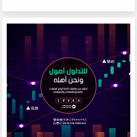
تقوم شركتنا بتوصيل الطرود السريعة من خلال كبرى الشركات اللوجستية
العالمية ( ارمكس - دي اتش ال - فيديكس - تي ان تي - يو بي اس ) مع ضمان
توصيل الطرد بآمن وسرعة لدين كادر متميز يعمل على تغليف وتجهيز الشحنة
بأنسب الطرق لضمان سلامة البضاعة وتوفير الوزن لتصل بشكل سليم بدون
تعرضها لاذى النقل والشحن والتحميل نتابع امور شحناتكم وطرودكم من خلال
فريق مختص لايجاد حل غير مكلف وبدون دفع رسوم اضافية وتلافي موضوع
الجمارك والرسوم التي تدفع عند الاستلام من طرف المستلم