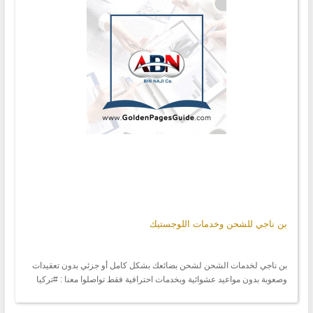
بن ناجي للشحن وخدمات اللوجستيك
بن ناجي لخدمات الشحن لشحن بضائعك بشكل كامل أو جزئي بدون تعقيدات
وصعوبة بدون مواعيد عشوائية وبخدمات احترافية فقط تواصلوا معنا : #تركيا
#اسطنبول #الكويت #شحن #بضائع #خدمات #لوجستيك للتواصل من دولة
الكويت : ☎️ +965-24824231 Ext : 113 +965-90022984 Email :