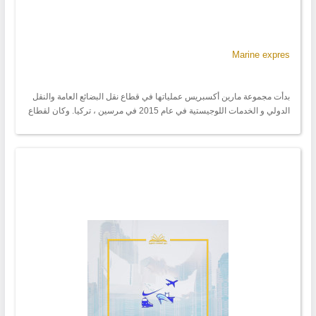
Marine expres
بدأت مجموعة مارين أكسبريس عملياتها في قطاع نقل البضائع العامة والنقل
الدولي و الخدمات اللوجيستية في عام 2015 في مرسين ، تركيا. وكان لقطاع
النقل والسياحة والتجارة الجزء الاكبر من خدماتنا ؛ وكانت دول الوطن العربي
, وأفريقيا, هي المناطق التشغيلية الرئيسية في السنوات الأولى من تأسيسها,
و اتسعت مظلة الخدمات اللوجيستية للمجموعة لتغطي دول أوروبا وآسيا
الوسطى و رابطة الدول المستقلة. من مرسين إلى أزمير (بداية عام 2017)
الى أسطنبول (منتصف عام2019) توسعت مجموعتنا و امتدت من أجل توسيع
وتحسين وجهاتنا وخدماتنا. ولحرص المجموعة على متابعة كافة التطورات و
تلبية متطللبات العملاء المتصاعدة و للبقاء في ظل التنافس الشديد في قطاع
الخدمات اللوجيستية, بالاضافة الى ما ذكر اعلاه من توسيع لمظلة الدول التي
تصلها خدماتنا تم استحداث اقسام جديدة داخل الشركة بفرق مهنية مختصة و
فريق عمل متكامل و كوادر تعمل لخدمتكم 7/24 على مدار العام والتزام
مطلق بكافة معايير جودة الخدمة بالاضافى الى و جود شبكة وكلاء موثوقيين
في أكثر من 146 بلدا. مارين أكسبريس جروب تعمل جاهدة للحفاظ على
ديمومة العلاقة مع عملائنا وذلك من خلال تفهمنا لحاجات و متغيرات الاسواق
العالمية اضافة الى الحفاظ على سرية التامة للعملاء و الموردين.