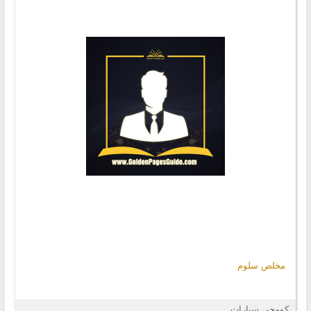
مخلص سلوم
كومجي سيارات