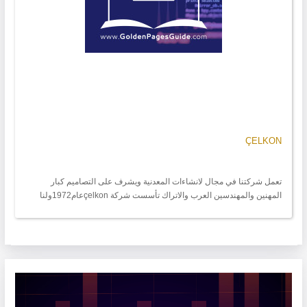
ÇELKON
تعمل شركتنا في مجال لانشاءات المعدنية ويشرف على التصاميم كبار
المهنين والمهندسين العرب والاتراك تأسست شركة çelkonعام1972ولنا
العديد من الاعمال الانشائية الضخمة منها معامل الطحين الخاصة في
كازخيستان 1500طن وعمان والجزائر وغيرهاونعلن عن جاهزيتنا لعمل لكافة
المنشاءات المعدنية الضخمة/ تصميم- تصنيع و تنفيذ - تدقيق وتركيب /
للاستفسار تركيا -مدينة قونيا-هاتف05511494441