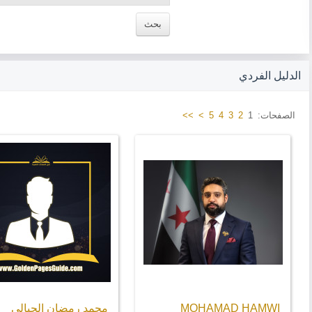
الدليل الفردي
الصفحات:
1
2
3
4
5
>
>>
MOHAMAD HAMWI
محمد رمضان الجبالي