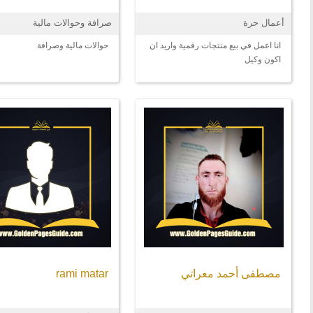
أعمال حرة
صرافة وحوالات مالية
انا اعمل في بيع منتجات رقمية واريد ان
حوالات مالية وصرافة
اكون وكيل
مصطفى أحمد معراتي
rami matar