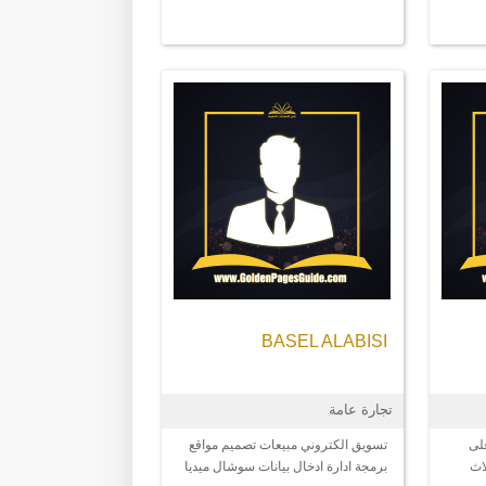
BASEL ALABISI
تجارة عامة
لى
تسويق الكتروني مبيعات تصميم مواقع
اث
برمجة ادارة ادخال بيانات سوشال ميديا