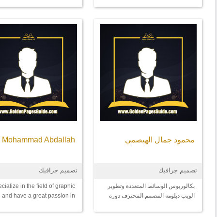
سنوات محاسب محل بيع أقمشة 
محمود جمال الهيصمي
Mohammad Abdallah
تصميم جرافيك
تصميم جرافيك
بكالوريوس الوسائط المتعددة وتطوير
ecialize in the field of graphic
الويب دبلومة المصمم المحترف دورة
 and have a great passion in
الموشن جرافيك تدريب العمل الحر
 field and inventing new ideas
العمل مع شركات وعملاء من الخليج