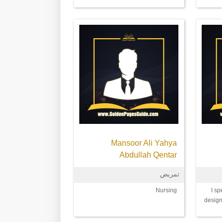
جملة
Mansoor Ali Yahya
Abdullah Qentar
تمريض
Nursing
I sp
design
this