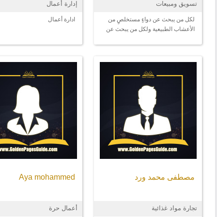
تسويق ومبيعات
إدارة أعمال
لكل من يبحث عن دواءٍ مستخلصٍ من
ادارة أعمال
الأعشاب الطبيعية ولكل من يبحث عن
الاهتمام بغدائه و بصحّته
مصطفى محمد ورد
Aya mohammed
تجارة مواد غذائية
أعمال حرة