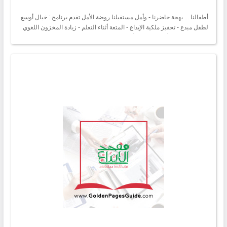
أطفالنا ... بهجة حاضرنا - وأمل مستقبلنا روضة الأمل تقدم برنامج : خيال أوسع
لطفل مبدع - تحفيز ملكية الإبداع - المتعة أثناء التعلم - زيادة المخزون اللغوي
تتشرف روضة الأمل باستقبال أطفالكم من عمر 3 - 7 سنوات كادر مختص
ومؤهل ومدرب مناهج حديثة وهادفة أساليب تربوية حديثة