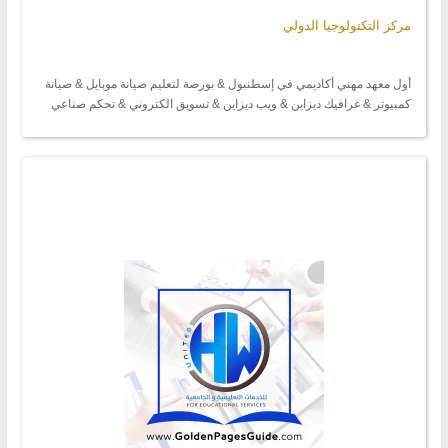
مركز التكنولوجيا الدولي
أول معهد مهني أكاديمي في إسطنبول & بورصة لتعليم صيانة موبايل & صيانة
كمبيوتر & غرافيك ديزاين & ويب ديزاين & تسويق الكتروني & تحكم صناعي
PLC