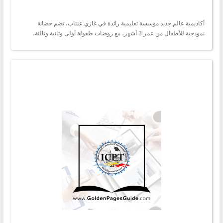
أكاديمية عالم جديد مؤسسة تعليمية رائدة في غازي عنتاب، تضم حضانة
نموذجية للأطفال من عمر 3 أشهر، مع روضات طفولة أولى وثانية وثالثة،
وصفوف تقوية للمرحلة الابتدائية والإعدادية، مع قسم متابعة وحل واجبات
دراسية للأطفال في المدارس السورية والتركية تضم الأكاديمية صالة أنشطة
وقاعة تدريب مع صفوف نموذجية ومساحات كبيرة روضات وحضانة . بناء عقلية
الطفل العلمية نوادي ترفيهية تقوية لكل المراحل الدراسية