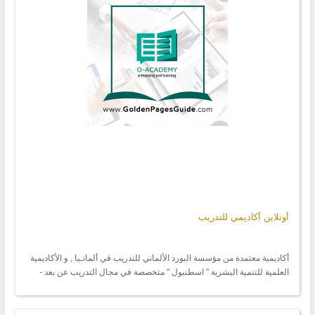
أونلاين أكاديمي للتدريب
أكاديمية معتمدة من مؤسسة البورد الألماني للتدريب في ألمانـيا , و الأكاديمية
العلمية للتنمية البشرية " اسطنبول " متخصصة في مجال التدريب عن بعد -
يمنح المتدربين فيه شهادات و اعتمادات عربية و دولية . يركز المعهد على تعليم
اللغات الأجنبية عبر الانترنت . بالإضافة إلى : - دورات كمبيوتر - لغات أجنبية -
برمجة متقدمة . المعهد حاصل على اعتماد هيئة البورد الأميركي . يحق للمدربين