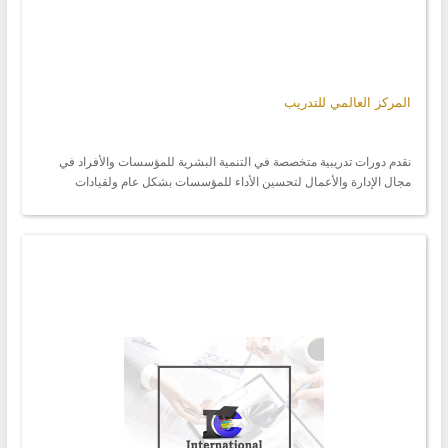
المركز العالمي للتدريب
نقدم دورات تدريبية متخصصة في التنمية البشرية للمؤسسات والأفراد في
مجال الإدارة والأعمال لتحسين الأداء للمؤسسات بشكل عام ولقيادات
المؤسسات باحتراف وجودة عالية . كما نقدم خدمة تنفيذ اغلدورات التدريبية
للمراكز التدريبية من كافة البلدان في كل المدن التركية وفي أي مدينة حول
العالم من خلال وكلاء المركز والممثلين له في جميع أنحاء العالم .