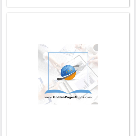
مميّزة .