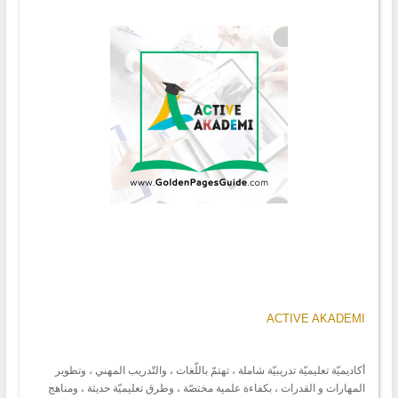
ACTIVE AKADEMI
أكاديميّة تعليميّة تدريبيّة شاملة ، تهتمّ باللّغات ، والتّدريب المهني ، وتطوير
المهارات و القدرات ، بكفاءة علمية مختصّة ، وطرق تعليميّة حديثة ، ومناهج