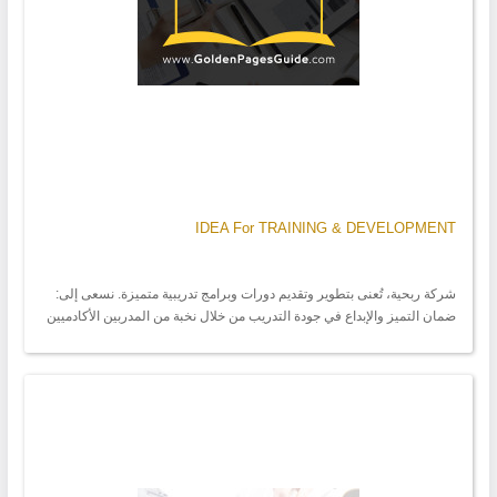
IDEA For TRAINING & DEVELOPMENT‏
شركة ربحية، تُعنى بتطوير وتقديم دورات وبرامج تدريبية متميزة. نسعى إلى:
ضمان التميز والإبداع في جودة التدريب من خلال نخبة من المدربين الأكادميين
وتطوير قدرات المتدربين ورفع كفاءتهم بما يتلاءم مع احتياجات سوق العمل.
رسالتنا: تغيير المفهوم العام للتدريب، بالخروج من المفهوم النظري إلى
مفهوم احترافي واسع.