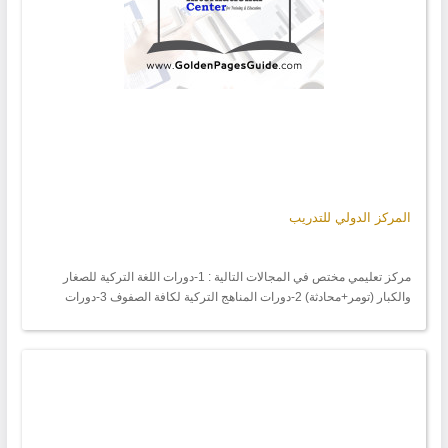
المركز الدولي للتدريب
مركز تعليمي مختص في المجالات التالية : 1-دورات اللغة التركية للصغار
والكبار (تومر+محادثة) 2-دورات المناهج التركية لكافة الصفوف 3-دورات
التعليم المفتوح لطلاب البكلوريا 4-دورات اللغة الانكليزية (توفل +محادثة)