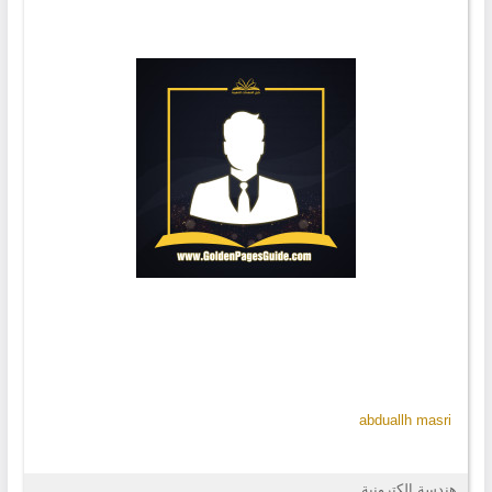
abduallh masri
هندسة إلكترونية