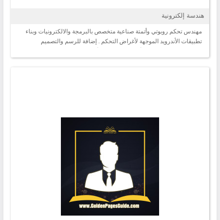
هندسة إلكترونية
مهندس تحكم روبوتي وأتمتة صناعية متخصص بالبرمجة والالكترونيات وبناء
تطبيقات الأندرويد الموجهة لأغراض التحكم . إضافة للرسم والتصميم
الكهربائي سواءً الصناعي أو مشاريع إنارة بالأوتوكاد وغيره لغتي الانكليزية ذات
مستوى عالي . أملك مهارات في مجالات التصميم والمونتاج الفيديوي. حالياً
طالب في برنامج المنح للغة التركية وأبحث عن عمل بسيط جزئي