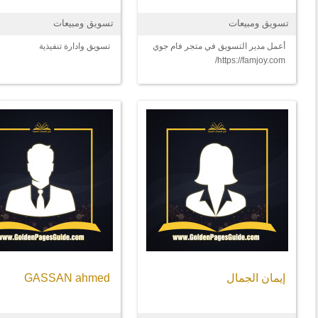
تسويق ومبيعات
تسويق ومبيعات
أعمل مدير التسويق في متجر فام جوي
تسويق وادارة تنفيذية
https://famjoy.com/
إيمان الجمال
GASSAN ahmed