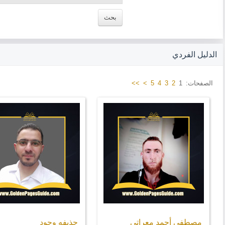
الدليل الفردي
الصفحات:
1
2
3
4
5
>
>>
مصطفى أحمد معراتي
حذيفه وحود