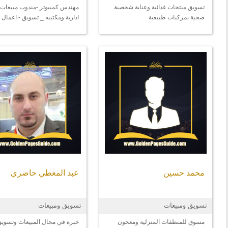
تسويق منتجات غذائية وعناية شخصية
مهندس كمبيوتر -مندوب مبيعات 
صحية بمركبات طبيعية
ادارية ومكتببه _ تسويق - اعمال 
محمد حسين
عبد المعطي حاضري
تسويق ومبيعات
تسويق ومبيعات
مسوق للمنظفات المنزلية ومعجون
خبرة في مجال المبيعات وتسويق