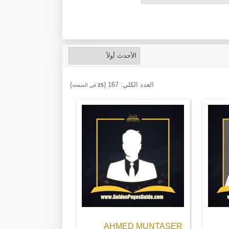
العدد الكلي:
167
(
)
25
في الصفحة
AHMED MUNTASER