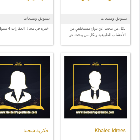
تسويق ومبيعات
تسويق ومبيعات
لكل من يبحث عن دواءٍ مستخلصٍ من
خبرة في مجال العقارات 4 سنوات
الأعشاب الطبيعية ولكل من يبحث عن
الاهتمام بغدائه و بصحّته
Khaled Idrees
فكرية شحنة