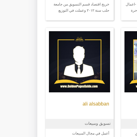
-اعمال
خريج اقتصاد قسم التسويق من جامعة
حرة
حلب سنة ٢٠١٢ وعملت في التوزيع
والمبيعات لافران باشاك في مدينة
اسطنبول كما عملت مترجم كوني
تعلمت اللغة التركية أثناء اقامتي في
تركيا وحاصل ع شهادة تومر B2
ali alsabban
تسويق ومبيعات
أعمل في مجال المبيعات