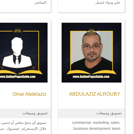
جلي ودواء غسيل
المباشر
Omar Abdelaziz
ABDULAZIZ ALROUBY
تسويق ومبيعات
تسويق ومبيعات
commercial. marketing. sales.
تسويق أي منتج سلعي أو خدمي 
business development. team
خلال: الإنستجرام - فيسبوك - س