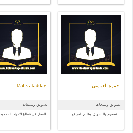
leader. executive management.
شات - جوجل آدوردز القدرة على إ
حسابات التواصل الاجتماعي. القد
على إقناع العملاء. القدرة على إد
فريق تسويقي متكامل. مهارات ا
الجماعي. الخبرة سنتين.
حمزه العباسي
Malik aladday
تسويق ومبيعات
تسويق ومبيعات
التصميم والتسويق وعالم المواقع
العمل في قطاع الادوات الصحيه