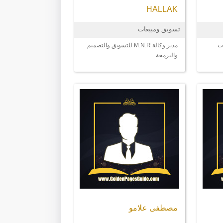
HALLAK
تسويق ومبيعات
مدير وكالة M.N.R للتسويق والتصميم
والبرمجة
مصطفى علامو