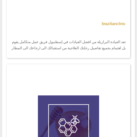
brazilianclinic
تعد العيادة البرازيلة من افضل العيادات في إسطنبول فريق عمل متكامل يقوم
بل اهتمام بجميع تفاصيل رحلتك العلاجية من استقبالك الى ارجاعك الى المطار
مع متابعة طبية كاملة قبل و بعد رجوعك الى بلدك مع اعطائك النصائح للحصول
على النتيجة التي تريدها و المحافظة عليها الضمان لنجاح العمليات بخبرت
الاطباء و اسعار مناسبة لجميع العمليات التجميلية