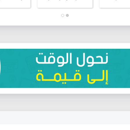
وروبية . خدماتنا :
وصناعة خطوط الانتاج الغذائية،
ach by bringing
ماري داخلي
خط إنتاج الشوكولاه
ll the necessary
يم و تنفيذ جميع
 of a nurturing,
- جولات افتراضية
d joyful learning
. - التصميم
or students from
ريد جميع أنواع
to grade twelve.
م . - الاستشارات
يم تقارير نسب
ات الإنشاء
 استثمارها) -
ص البلدية اللازمة
فيذ ومقاولة