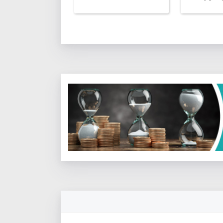
appro
والمرحلة الإبتدائية
together a
components
inspiring, an
experience f
kindergarten 