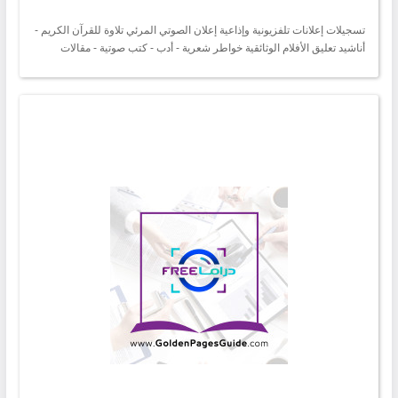
تسجيلات إعلانات تلفزيونية وإذاعية إعلان الصوتي المرئي تلاوة للقرآن الكريم -
أناشيد تعليق الأفلام الوثائقية خواطر شعرية - أدب - كتب صوتية - مقالات
موسيقى تصويرية توزيع دوبلاج - لفت لاي عمل خدمة الرد الصوتي للهاتف IVR
خدمة التعليق الصوتي تحت إشراف مهندسين صوت وموزعين محترفين