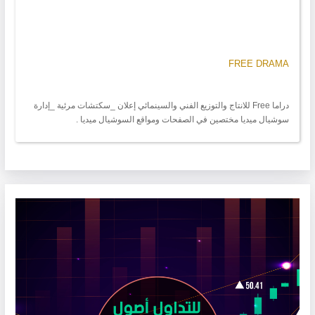
FREE DRAMA
دراما Free للانتاج والتوزيع الفني والسينمائي إعلان _سكتشات مرئية _إدارة
سوشيال ميديا مختصين في الصفحات ومواقع السوشيال ميديا .