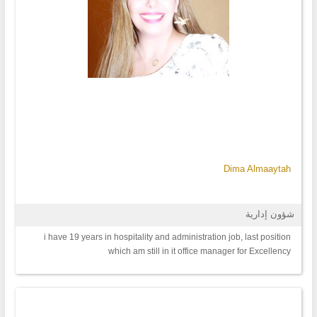
الاجتماعي منظمة إنقاذ الطفل • العلاج من خلال اللعب منظمة إنقاذ الطفل •
الاغتصاب وجروح الحرائر منظمة إنسان للدعم النفسي • برنامج التدريب
والتطوير للمهارات القيادية منظمة التدريب والتطوير البريطانية • برنامج Arc
GIS نظم المعلومات الجغرافية مؤسسة ESRI
Dima Almaaytah
شؤون إدارية
i have 19 years in hospitality and administration job, last position
which am still in it office manager for Excellency