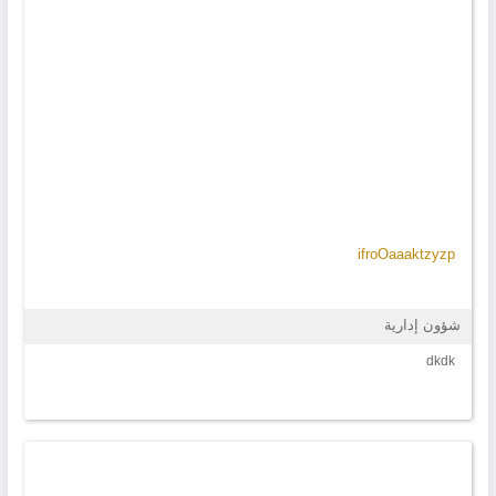
ifroOaaaktzyzp
شؤون إدارية
dkdk