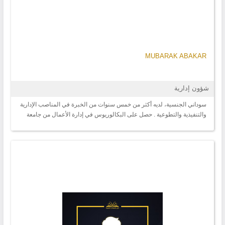
MUBARAK ABAKAR
شؤون إدارية
سوداني الجنسية، لديه أكثر من خمس سنوات من الخبرة في المناصب الإدارية
والتنفيذية والتطوعية . حصل على البكالوريوس في إدارة الأعمال من جامعة
الخرطوم يتمتع بخبرة مهنية في العديد من القطاعات مثل الإتصالات والبنوك
والضيافة، حيث عمل كموظف مهني في العديد من المناصب مثل الموارد
البشرية والجودة والتطوير الإداري والإشراف والتنسيق وتطوير المنتجات .