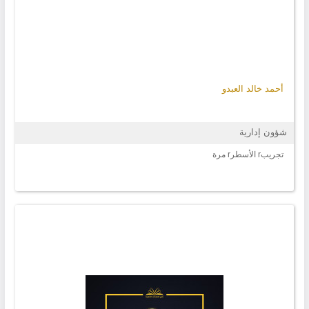
أحمد خالد العبدو
شؤون إدارية
تجريبr الأسطرr مرة