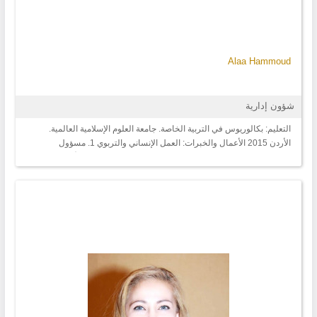
Alaa Hammoud
شؤون إدارية
التعليم: بكالوريوس في التربية الخاصة. جامعة العلوم الإسلامية العالمية.
الأردن 2015 الأعمال والخبرات: العمل الإنساني والتربوي 1. مسؤول
المشاريع. 2018 وحتى اللحظة مركز الاستشراف للدراسات والأبحاث مراقبة
اعمال المشاريع وإعداد التقارير الخاصة بها. 2. مسؤول المشاريع التربوية
وحماية الطفل. 2015 وحتى 2018 منظمة اورانتيس العمل على إدارة
المشاريع ومتابعتها، والتواصل مع الفرق المنطوية تحت المشروع وتنظيم
عملها، ومتابعة الأعمال مع الداعمين للمشاريع، ومراقبة المشروع وتنفيذه
بحسب الوقت والكلفة المقدر له، ورفع التقارير للداعمين بشكل دوري عن
سير العمل. 3. مساعد مشروع الدعم النفسي. 2013 وحتى 2015 منظمة
الهلال الأحمر القطري مساعد لإدارة المشروع في إدارة وتوجيه فرق العمل
ضمن المخيمات والمراكز التعليمية، ورفع التقارير المتعلقة بالأمور التربوية
والتعليمية عن الأطفال والأهالي لمدير المشروع من خلال الجلسات
واللقاءات، إضافة لوضع خطط لسير أعمال المشروع والمقابلات الاجتماعية.
المهارات: • PMP شهادة مشاركة منظمة الهجرة الدولية • الدعم النفسي