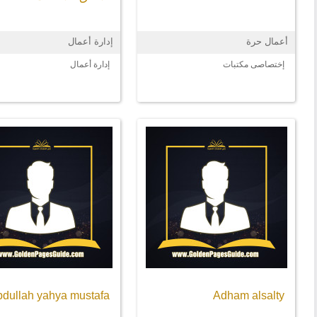
أعمال حرة
إدارة أعمال
إختصاصى مكتبات
إدارة أعمال
bdullah yahya mustafa
Adham alsalty