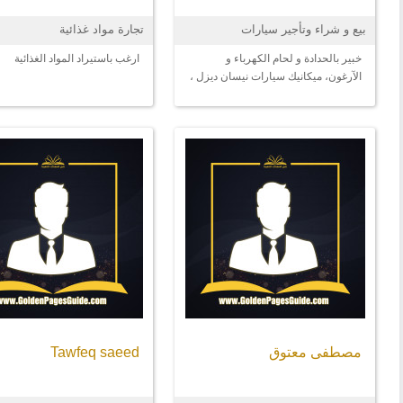
بيع و شراء وتأجير سيارات
تجارة مواد غذائية
خبير بالحدادة و لحام الكهرباء و
ارغب باستيراد المواد الغذائية
الآرغون، ميكانيك سيارات نيسان ديزل ،
بنزين، كهرباء 2011-2021
مصطفى معتوق
Tawfeq saeed