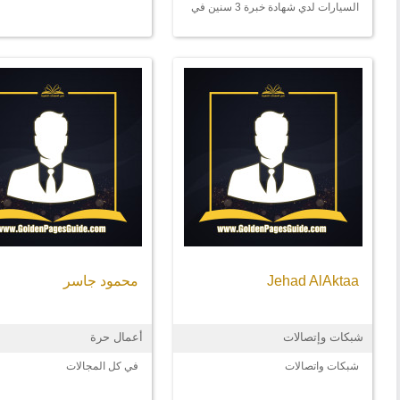
السيارات لدي شهادة خبرة 3 سنين في
إفريقيا
Jehad AlAktaa
محمود جاسر
شبكات وإتصالات
أعمال حرة
شبكات واتصالات
في كل المجالات