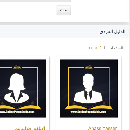
الدليل الفردي
الصفحات:
1
2
>
>>
Anass Yasser
الاتلقق قلاللتاتت