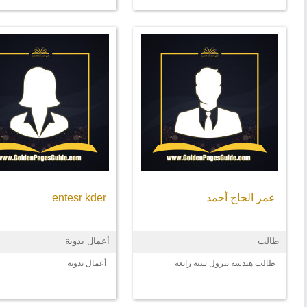
عمر الحاج أحمد
entesr kder
طالب
أعمال يدوية
طالب هندسة بترول سنة رابعة
أعمال يدوية