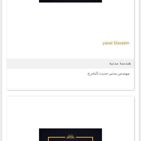
yaser blaseem
هندسة مدنية
مهندس مدني حديث التخرج