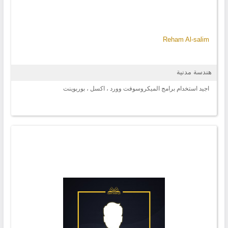
Reham Al-salim
هندسة مدنية
اجيد استخدام برامج الميكروسوفت وورد ، اكسل ، بوربوينت