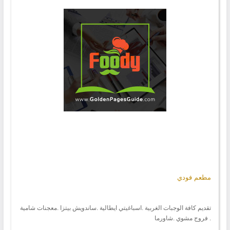
مطعم فودي
تقديم كافة الوجبات الغربية .اسباغيتي ايطالية .ساندويش بيتزا .معجنات شامية
. فروج مشوي .شاورما