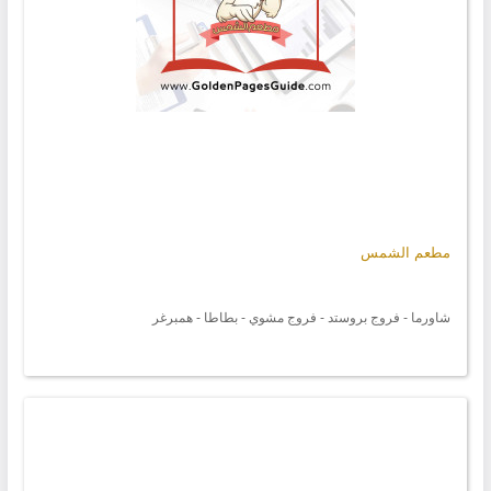
مطعم الشمس
شاورما - فروج بروستد - فروج مشوي - بطاطا - همبرغر