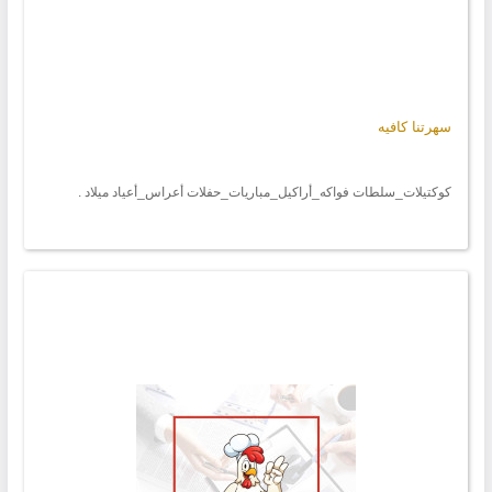
سهرتنا كافيه
كوكتيلات_سلطات فواكه_أراكيل_مباريات_حفلات أعراس_أعياد ميلاد .