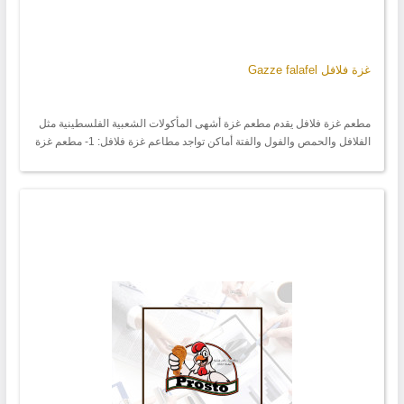
غزة فلافل Gazze falafel
مطعم غزة فلافل يقدم مطعم غزة أشهى المأكولات الشعبية الفلسطينية مثل
الفلافل والحمص والفول والفتة أماكن تواجد مطاعم غزة فلافل: 1- مطعم غزة
فلافل | تركيا - اسطنبول - اكسراي - بجانب محطة يوسف باشا 2- مطعم غزة
فلافل | تركيا - اسطنبول - اسانيورت - في وسط ميدان اسانيورت - مبنى
البانوراما 3- مطعم غزة فلافل | تركيا - اسطنبول -شرين ايفلر