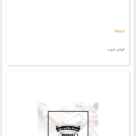
Amco
كوفي شوب